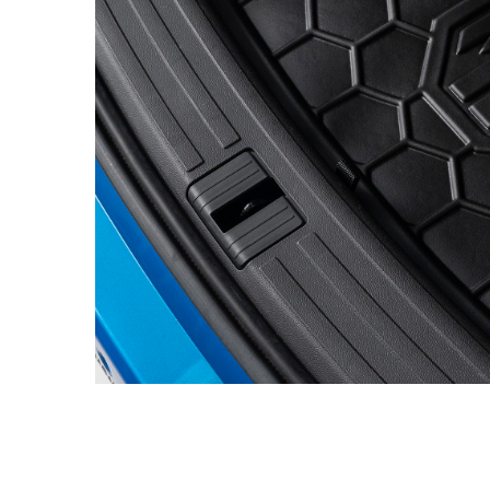
Danmark
D
Dansk
De