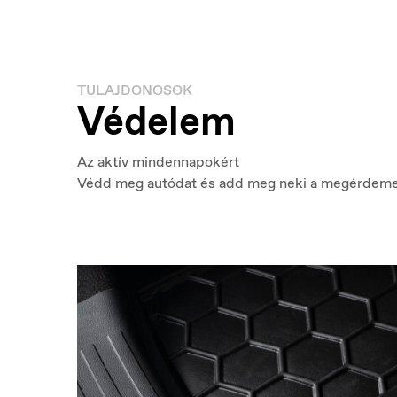
TULAJDONOSOK
België
B
Védelem
Nederlands
Fr
Az aktív mindennapokért
Védd meg autódat és add meg neki a megérdeme