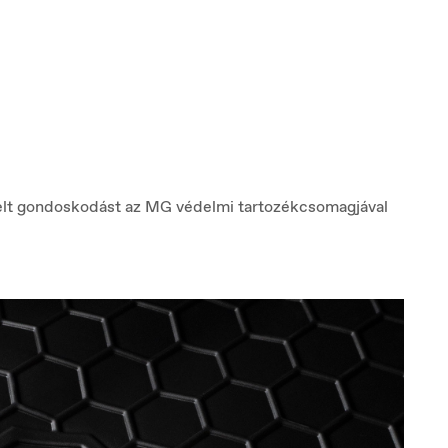
elgique
Croatia
ançais
Hrvatski
lt gondoskodást az MG védelmi tartozékcsomagjával