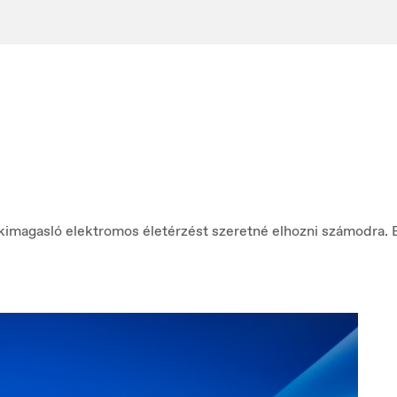
magasló elektromos életérzést szeretné elhozni számodra. Egy
acedonia
Nederland