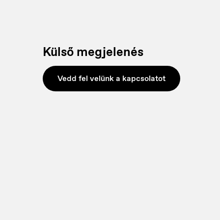
Külső megjelenés
Vedd fel velünk a kapcsolatot
France
H
Français
M