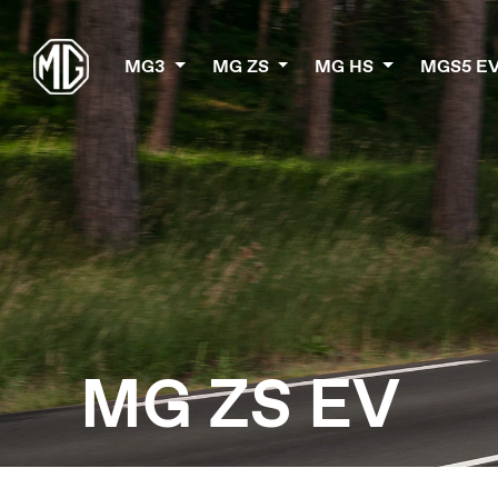
MG3
MG ZS
MG HS
MGS5 E
MG ZS EV