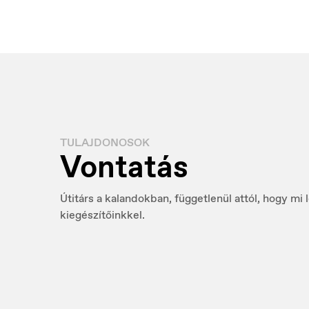
TULAJDONOSOK
Vontatás
Österreich
P
Deutsch
Po
Útitárs a kalandokban, függetlenül attól, hogy mi 
kiegészítőinkkel.