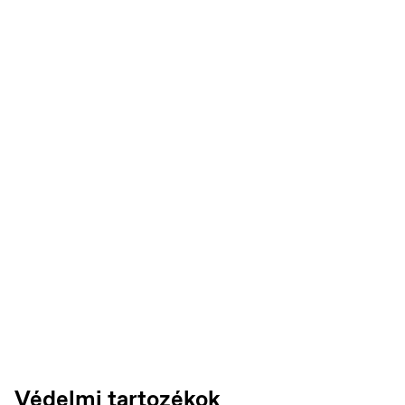
Czech Republic
Čeština
Védelmi tartozékok