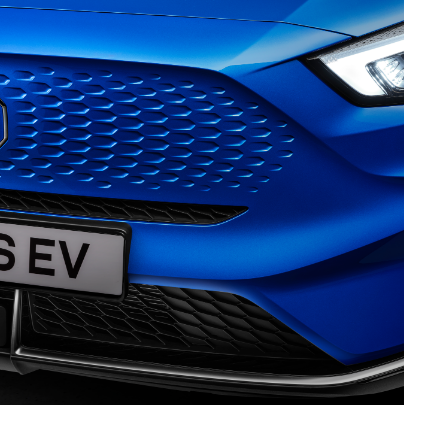
акедонски
Nederlands