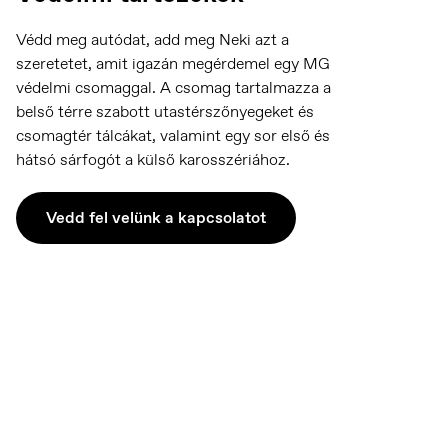
Védd meg autódat, add meg Neki azt a
szeretetet, amit igazán megérdemel egy MG
védelmi csomaggal. A csomag tartalmazza a
belső térre szabott utastérszőnyegeket és
csomagtér tálcákat, valamint egy sor első és
hátsó sárfogót a külső karosszériához.
Vedd fel velünk a kapcsolatot
Europe
English