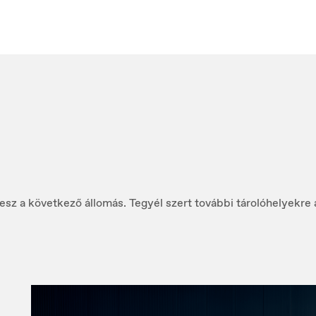
ortugal
Serbia
rtuguês
Srpski
lesz a következő állomás. Tegyél szert további tárolóhelyekre 